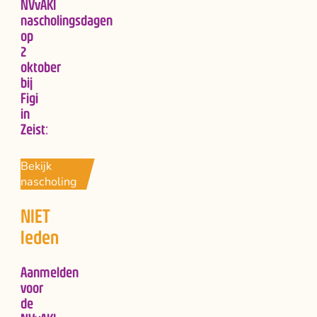
NVvAKI
nascholingsdagen
op
2
oktober
bij
Figi
in
Zeist:
Bekijk
nascholing
NIET
leden
Aanmelden
voor
de