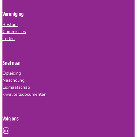
Vereniging
Bestuur
Commissies
Leden
Snel naar
Opleiding
Nascholing
Lidmaatschap
Kwaliteitsdocumenten
Volg ons