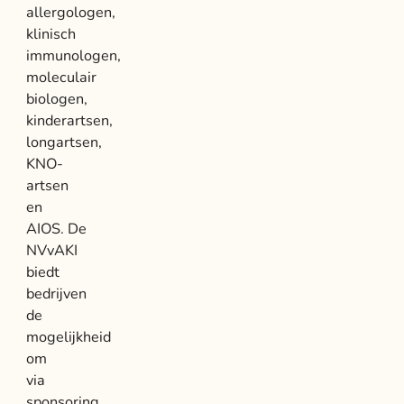
allergologen,
klinisch
immunologen,
moleculair
biologen,
kinderartsen,
longartsen,
KNO-
artsen
en
AIOS. De
NVvAKI
biedt
bedrijven
de
mogelijkheid
om
via
sponsoring