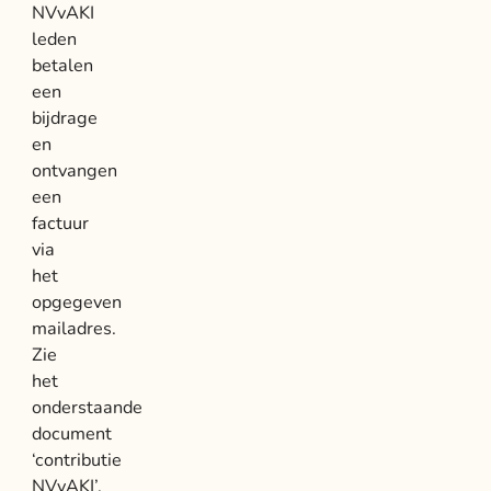
NVvAKI
leden
betalen
een
bijdrage
en
ontvangen
een
factuur
via
het
opgegeven
mailadres.
Zie
het
onderstaande
document
‘contributie
NVvAKI’.