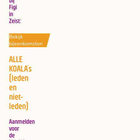
Figi
in
Zeist:
Bekijk
bijeenkomsten
ALLE
KOALA’s
(leden
en
niet-
leden)
Aanmelden
voor
de