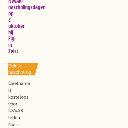
NVvAKI
nascholingsdagen
op
2
oktober
bij
Figi
in
Zeist:
Bekijk
nascholing
Deelname
is
kosteloos
voor
NVvAKI
leden.
Niet-