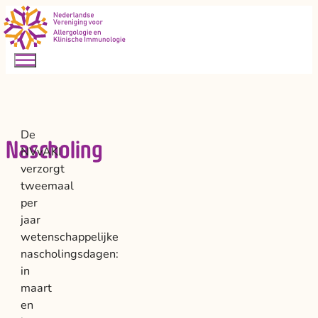
De
Nascholing
NVvAKI
verzorgt
tweemaal
per
jaar
wetenschappelijke
nascholingsdagen:
in
maart
en