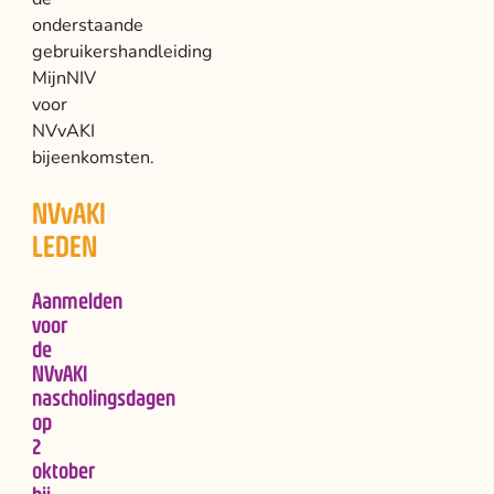
onderstaande
gebruikershandleiding
MijnNIV
voor
NVvAKI
bijeenkomsten.
NVvAKI
LEDEN
Aanmelden
voor
de
NVvAKI
nascholingsdagen
op
2
oktober
bij