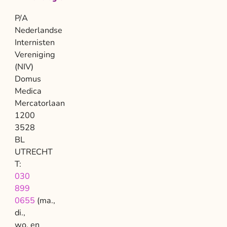
P/A
Nederlandse
Internisten
Vereniging
(NIV)
Domus
Medica
Mercatorlaan
1200
3528
BL
UTRECHT
T:
030
899
0655
(ma.,
di.,
wo. en