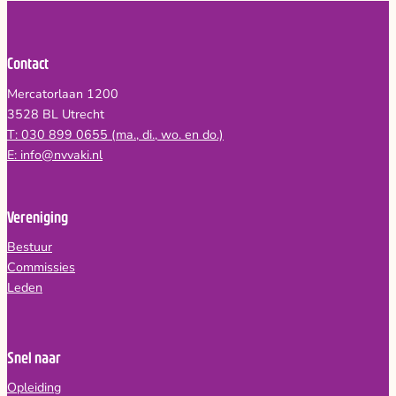
Contact
Mercatorlaan 1200
3528 BL Utrecht
T: 030 899 0655 (ma., di., wo. en do.)
E: info@nvvaki.nl
Vereniging
Bestuur
Commissies
Leden
Snel naar
Opleiding