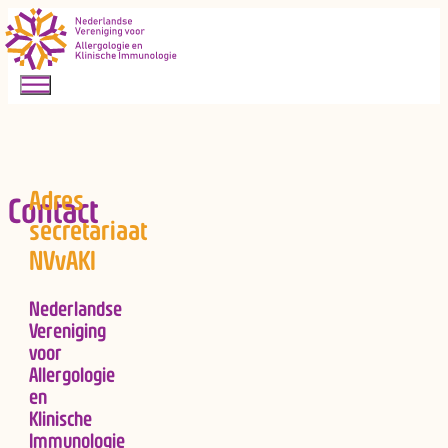
Adres
Contact
secretariaat
NVvAKI
Nederlandse
Vereniging
voor
Allergologie
en
Klinische
Immunologie