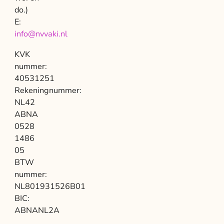
do.)
E:
info@nvvaki.nl
KVK
nummer:
40531251
Rekeningnummer:
NL42
ABNA
0528
1486
05
BTW
nummer:
NL801931526B01
BIC:
ABNANL2A