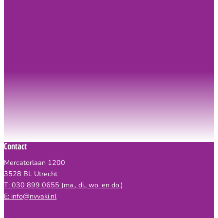
Contact
Mercatorlaan 1200
3528 BL Utrecht
T: 030 899 0655 (ma., di., wo. en do.)
E: info@nvvaki.nl