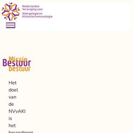
Missie
Bestuur
bestuur
Het
doel
van
de
NVvAKI
is
het
bevorderen