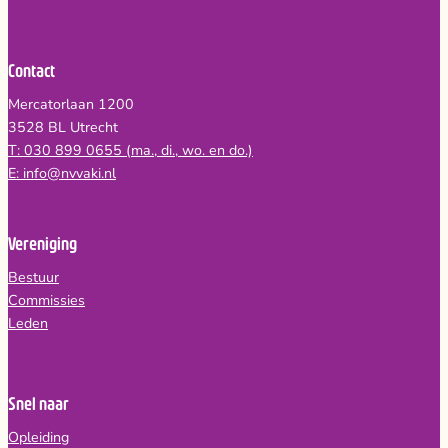
Contact
Mercatorlaan 1200
3528 BL Utrecht
T: 030 899 0655 (ma., di., wo. en do.)
E: info@nvvaki.nl
Vereniging
Bestuur
Commissies
Leden
Snel naar
Opleiding