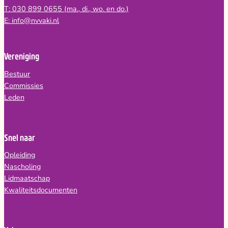
T: 030 899 0655 (ma., di., wo. en do.)
E: info@nvvaki.nl
Vereniging
Bestuur
Commissies
Leden
Snel naar
Opleiding
Nascholing
Lidmaatschap
Kwaliteitsdocumenten