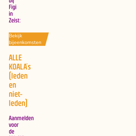
Figi
in
Zeist:
Bekijk
bijeenkomsten
ALLE
KOALA’s
(leden
en
niet-
leden)
Aanmelden
voor
de