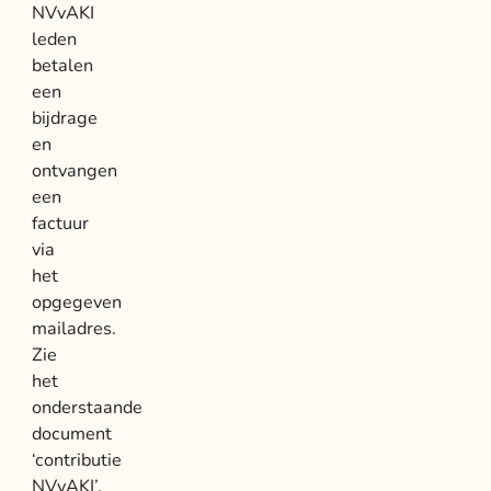
NVvAKI
leden
betalen
een
bijdrage
en
ontvangen
een
factuur
via
het
opgegeven
mailadres.
Zie
het
onderstaande
document
‘contributie
NVvAKI’.