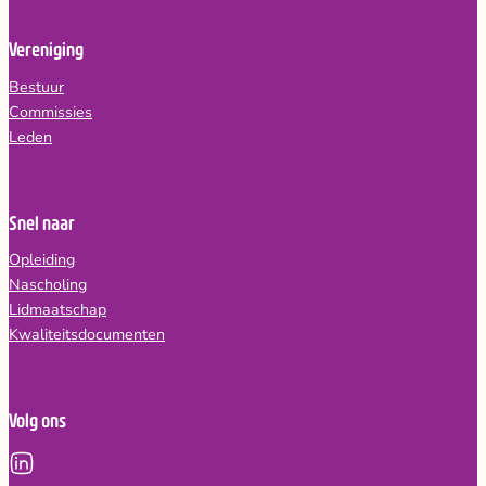
Vereniging
Bestuur
Commissies
Leden
Snel naar
Opleiding
Nascholing
Lidmaatschap
Kwaliteitsdocumenten
Volg ons