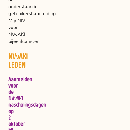
onderstaande
gebruikershandleiding
MijnNIV
voor
NVvAKI
bijeenkomsten.
NVvAKI
LEDEN
Aanmelden
voor
de
NVvAKI
nascholingsdagen
op
2
oktober
bij