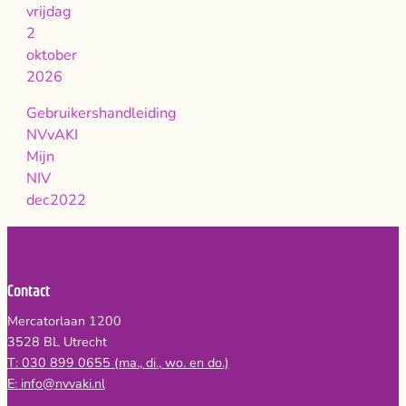
vrijdag
2
oktober
2026
Gebruikershandleiding
NVvAKI
Mijn
NIV
dec2022
Contact
Mercatorlaan 1200
3528 BL Utrecht
T: 030 899 0655 (ma., di., wo. en do.)
E: info@nvvaki.nl