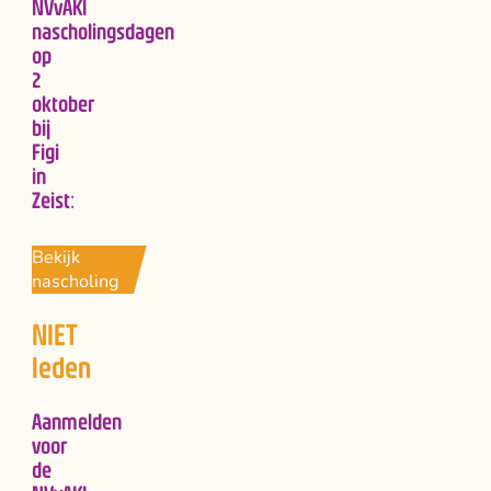
NVvAKI
nascholingsdagen
op
2
oktober
bij
Figi
in
Zeist:
Bekijk
nascholing
NIET
leden
Aanmelden
voor
de