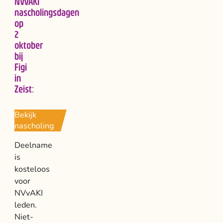
NVvAKI
nascholingsdagen
op
2
oktober
bij
Figi
in
Zeist:
Bekijk
nascholing
Deelname
is
kosteloos
voor
NVvAKI
leden.
Niet-