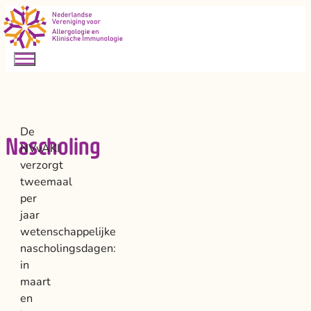
De
Nascholing
NVvAKI
verzorgt
tweemaal
per
jaar
wetenschappelijke
nascholingsdagen:
in
maart
en