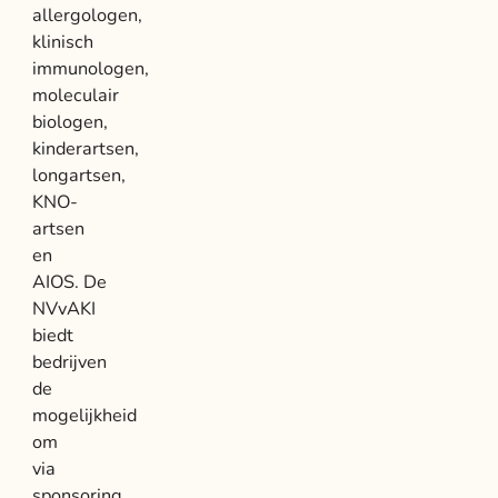
allergologen,
klinisch
immunologen,
moleculair
biologen,
kinderartsen,
longartsen,
KNO-
artsen
en
AIOS. De
NVvAKI
biedt
bedrijven
de
mogelijkheid
om
via
sponsoring