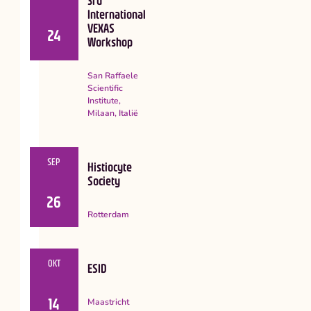
International
VEXAS
24
Workshop
San Raffaele
Scientific
Institute,
Milaan, Italië
SEP
Histiocyte
Society
26
Rotterdam
OKT
ESID
14
Maastricht