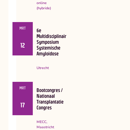
online
(hybride)
MRT
6e
Multidisciplinair
Symposium
12
Systemische
Amyloïdose
Utrecht
MRT
Bootcongres /
Nationaal
Transplantatie
17
Congres
MECC,
Maastricht