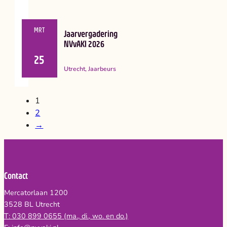
MRT
Jaarvergadering
NVvAKI 2026
25
Utrecht, Jaarbeurs
1
2
→
Contact
Mercatorlaan 1200
3528 BL Utrecht
T: 030 899 0655 (ma., di., wo. en do.)