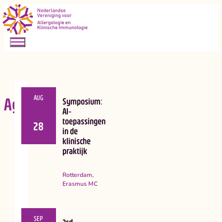
AUG
Agenda
Symposium:
AI-
toepassingen
28
in de
klinische
praktijk
Rotterdam,
Erasmus MC
SEP
3rd