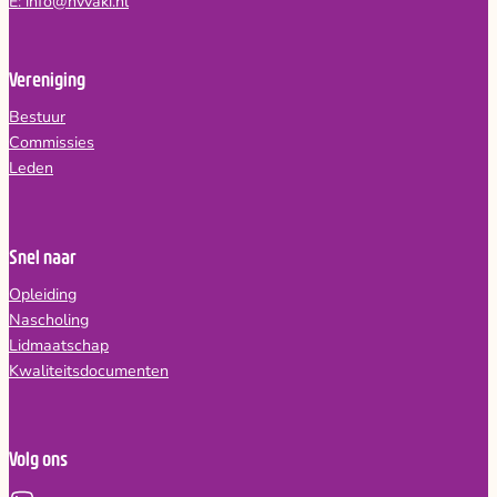
E: info@nvvaki.nl
Vereniging
Bestuur
Commissies
Leden
Snel naar
Opleiding
Nascholing
Lidmaatschap
Kwaliteitsdocumenten
Volg ons